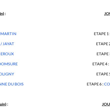
in)
:
JOU
MMARTIN
ETAPE 1 
 JAYAT
ETAPE 2
CHEROUX
ETAPE 3
 DOMSURE
ETAPE 4 :
OLIGNY
ETAPE 5
ENNE DU BOIS
ETAPE 6 :
CO
uin)
:
JOUR