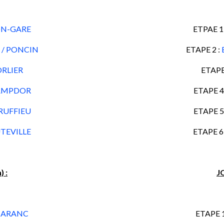
ON-GARE
ETPAE 1
/ PONCIN
ETAPE 2 :
ORLIER
ETAPE
HAMPDOR
ETAPE 4
RUFFIEU
ETAPE 5
UTEVILLE
ETAPE 6
) :
JO
/ ARANC
ETAPE 1