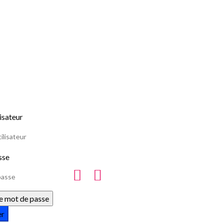
isateur
sse
le mot de passe
er