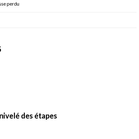
sse perdu
5
nivelé des étapes