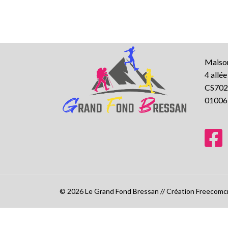
Maison
4 allé
CS702
01006
© 2026 Le Grand Fond Bressan // Création Freecomc