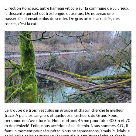
Direction Poncieux, autre hameau viticole sur la commune de Jujurieux,
la descente qui suit est très longue et pentue. De nouveau une
passerelle et ensuite plus de sentier. De gros arbres arrachés, des
ronces, c’est la cata.
Le groupe de trois n’est plus un groupe et chacun cherche le meilleur
tracé. A part les sangliers et quelques marcheurs du Grand Fond,
personne ne s’aventure ici. Nous mettons 45 mn pour faire 300 m et 70
m de dénivelé. Enfin, nous accédons à un chemin. Nous sommes K.O., il
faut un moment pour récupérer. Nous ne repasserons jamais ici. Mais le
soleil brille et les sourires reviennent. Nous atteignons Luire et c’est la