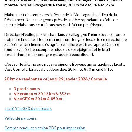
montée vers les Granges du Ratelier, 300 m de dénivelé en 2 km.
Maintenant descente vers la ferme de la Montagne (haut lieu de la
Résistance). Nous mangeons près de la stèle rappelant ces faits de
guerre. Mais nous ne trainons pas car il fait un peu frisquet.
Direction Nivollet, pas un chat dans ce village, vu l’heure tout le monde
doit faire la sieste. Nous entamons une longue descente en direction de
St Jérôme. Un chemin très agréable, l’allure est très rapide. Dans ce
fond de vallée, beaucoup de ruisseaux se rejoignent et le bruit
descendant de la montagne est assez assourdissant.
C’est sur le bitume que nous rejoignons Boyeux, après quelques lacets,
c’est Cornelle. La boucle est bouclée. 20 km et 870 m en 6 h 15.
20 km de randonnée ce jeudi 29 janvier 2026 / Cornelle
3 participants
Visorando ⇒ 20,12 km & 852 m
VisuGPX ⇒ 20 km & 850 m
Tracé VisuGPX du parcours
Vidéo du parcours
Compte rendu en version PDF pour impression